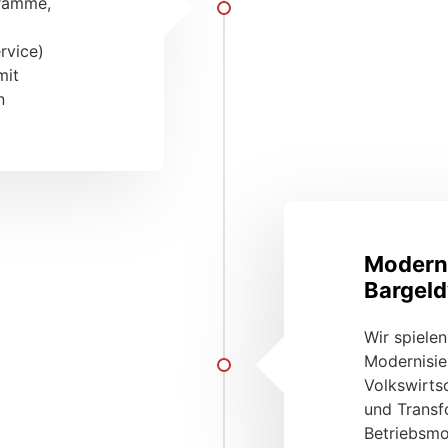
ramme,
rvice)
mit
n
Moderni
Bargel
Wir spielen
Modernisie
Volkswirts
und Transf
Betriebsmo