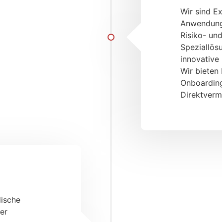
Wir sind E
Anwendunge
Risiko- un
Speziallös
innovative
Wir bieten 
Onboardin
Direktverm
dische
er