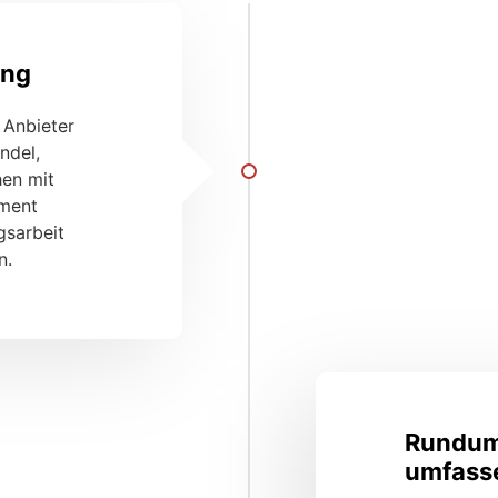
ung
 Anbieter
ndel,
hen mit
ement
gsarbeit
n.
Rundum 
umfass